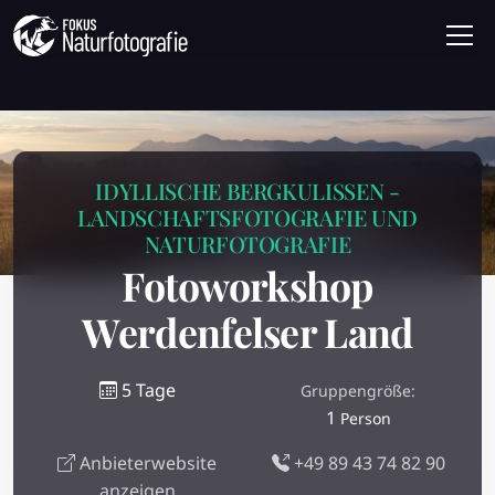
IDYLLISCHE BERGKULISSEN -
LANDSCHAFTSFOTOGRAFIE UND
NATURFOTOGRAFIE
Fotoworkshop
Werdenfelser Land
5 Tage
Gruppengröße:
1
Person
Anbieterwebsite
+49 89 43 74 82 90
anzeigen