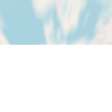
Diese Karte und alle anderen auf
dieser Website werden angezeigt,
sobald Sie dem Laden von
Inhalten von OpenStreetmap und
Leaflet zustimmen.